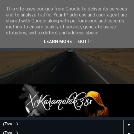
This site uses cookies from Google to deliver its services
and to analyze traffic. Your IP address and user-agent are
shared with Google along with performance and security
metrics to ensure quality of service, generate usage
statistics, and to detect and address abuse.
LEARN MORE
GOT IT
▼
▼