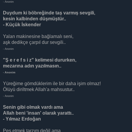
- Anonim
Duydum ki böbreğinde taş varmış sevgili,
kesin kalbinden düşmüştür..
- Küçük İskender
Yalan makinesine bağlamalı seni,
aşk dedikçe çarpıl dur sevgili..
- Anonim
"Ş e r e f s i z" kelimesi dururken,
mezarına adın yazılmasın..
- Anonim
Yüreğime gömdüklerim ile bir daha işim olmaz!
Ölüyü diriltmek Allah'a mahsustur..
- Anonim
Senin gibi olmak vardı ama
Allah beni 'insan' olarak yarattı..
- Yılmaz Erdoğan
Pes etmek tarzım değil ama