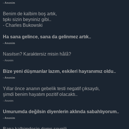
- Anonim
Benim de kalbim boş artık,
tıpkı sizin beyniniz gibi..
- Charles Bukowski
Ha sana gelince, sana da gelinmez artık..
- Anonim
Nasılsın? Karaktersiz misin hâlâ?
- Anonim
Bize yeni düşmanlar lazım, eskileri hayranımız oldu..
- Anonim
Yıllar önce ananın gebelik testi negatif çıksaydı,
şimdi benim hayatım pozitif olacaktı..
- Anonim
Umurumda değilsin diyenlerin aklında sabahlıyorum..
- Anonim
Bana kalbimdesin deme sevgili,