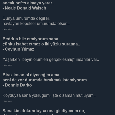
ancak nefes almaya yarar..
- Neale Donald Walsch
Dünya umurumda değil ki,
havlayan köpekler umurumda olsun..
- Anonim
Beddua bile etmiyorum sana,
çünkü isabet etmez o iki yüzlü suratına..
- Ceyhun Yılmaz
Yaşarken "beyin ölümleri gerçekleşmiş" insanlar var..
- Anonim
Biraz insan ol diyeceğim ama
seni de zor durumda bırakmak istemiyorum..
- Donnie Darko
Koyduysa sana yokluğum, işte o zaman mutluyum..
- Anonim
Sana kim dokunduysa ona git diyecem de,