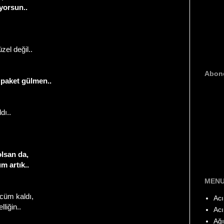
yorsun..
zel değil..
Abon
 paket gülmen..
dı..
olsan da,
m artık..
MEN
cüm kaldı,
Acı
liğin..
Acı
Ağı