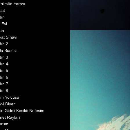
rümün Yarası
lat
dın
 Evi
an
at Sınavı
ın 2
a Busesi
ın 3
ın 4
ın 5
ın 6
ın 7
ın 8
üm Yolcusu
k-i Diyar
tin Gideli Kesildi Nefesim
net Rayları
urum