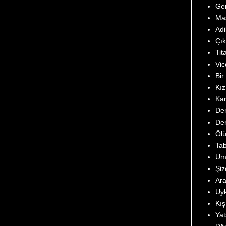
Ger
Ma
Adi
Çık
Tit
Vic
Bir
Kız
Ka
De
Der
Ölü
Ta
Um
Şiz
Ara
Uyk
Kı
Yat