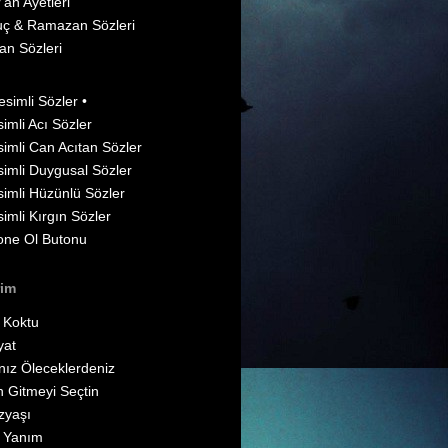
'an Ayetleri
ç & Ramazan Sözleri
an Sözleri
esimli Sözler •
imli Acı Sözler
imli Can Acıtan Sözler
imli Duygusal Sözler
imli Hüzünlü Sözler
imli Kırgın Sözler
one Ol Butonu
rim
 Koktu
yat
nız Öleceklerdeniz
 Gitmeyi Seçtin
zyaşı
 Yanım