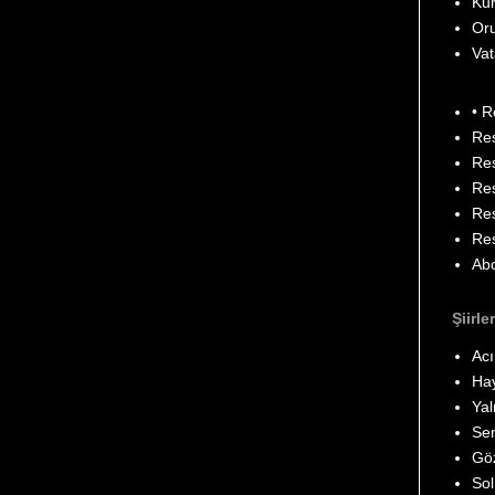
Kur
Oru
Vat
• R
Res
Res
Res
Res
Res
Ab
Şiirle
Acı
Ha
Yal
Sen
Gö
Sol