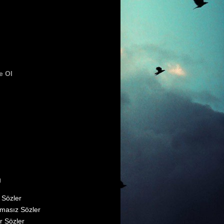
e Ol
U
 Sözler
masız Sözler
r Sözler