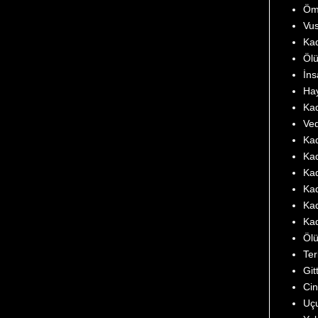
Öm
Vus
Ka
Ölü
İns
Hay
Kad
Ved
Kad
Kad
Kad
Kad
Kad
Kad
Öl
Ter
Git
Cin
Uç