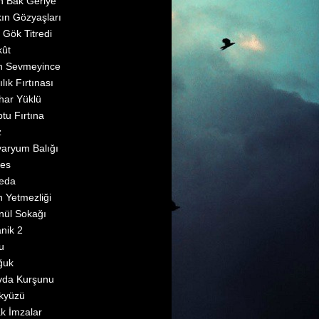
 Bak Geriye
ın Gözyaşları
 Gök Titredi
kût
n Sevmeyince
ılık Fırtınası
ihar Yüklü
tu Fırtına
z
aryum Balığı
fes
eda
 Yetmezliği
ül Sokağı
anik 2
u
ğuk
vda Kurşunu
kyüzü
ak İmzalar