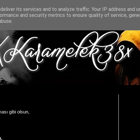
eliver its services and to analyze traffic. Your IP address and 
ormance and security metrics to ensure quality of service, gen
abuse.
ması gibi olsun,
,