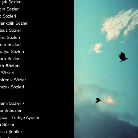
ışık Sözler
gın Sözler
 Sözleri
ankolik Sözler
suz Sözler
ret Sözleri
em Sözleri
atya Sözleri
ara Sözleri
ir Sözleri
r Sözleri
ofrenik Sözler
nızlık Sözleri
slami Sözler •
amlı Sözler
pça - Türkçe Ayetler
i Sözler
is-i Şerifler