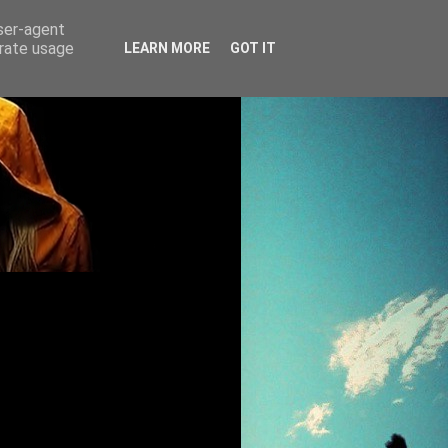
user-agent
erate usage
LEARN MORE
GOT IT