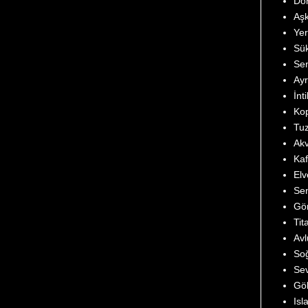
Dön
Aşk
Yer
Sü
Se
Ayr
İnt
Kop
Tu
Akv
Ka
Elv
Sen
Gön
Tit
Avl
So
Se
Gö
Isl