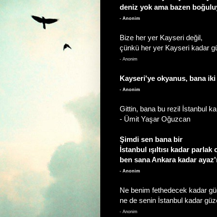
deniz yok ama bazen boğulu
- Anonim
Bize her yer Kayseri değil,
çünkü her yer Kayseri kadar gü
- Anonim
Kayseri'ye okyanus, bana iki
- Anonim
Gittin, bana bu rezil İstanbul kal
- Ümit Yaşar Oğuzcan
Şimdi sen bana bir
İstanbul ışıltısı kadar parlak 
ben sana Ankara kadar ayaz'ı
- Anonim
Ne benim fethedecek kadar gü
ne de senin İstanbul kadar güzel
- Anonim