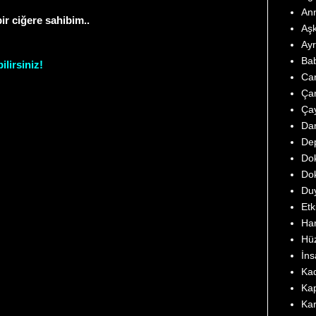
Ann
ir ciğere sahibim..
Aşk
Ayr
Bab
lirsiniz!
Can
Çar
Çay
Da
Dep
Dok
Dok
Duy
Etk
Har
Hüz
İns
Kad
Kap
Kar