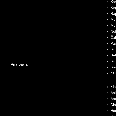
Kar
Kır
Rap
Mel
Mut
Nef
Özl
Pap
Sig
Şeh
Şii
Ana Sayfa
Şiz
Yal
• İ
Anl
Ara
Din
Had