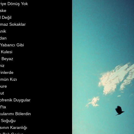
iye Dönüş Yok
ske
l Değil
maz Sokaklar
anik
dan
 Yabancı Gibi
 Kulesi
r Beyaz
niz
inlerde
mün Kızı
bure
ut
ofrenik Duygular
f'ta
ularımı Bölerdin
ş Soğuğu
sının Karanlığı