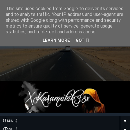
This site uses cookies from Google to deliver its services
and to analyze traffic. Your IP address and user-agent are
shared with Google along with performance and security
metrics to ensure quality of service, generate usage
statistics, and to detect and address abuse.
LEARN MORE
GOT IT
▼
▼